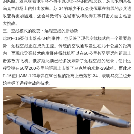
的风险。这意味着俄军将不得不减少苏-34的出动次数，从而限制其在
乌克兰战场上的打击效率。苏-34的减少不仅会使俄军在前线的步兵进
攻变得更加困难，还会导致俄军在城市战和防御工事打击方面面临更
大挑战。
三、空战模式的改变：远程空战的新趋势
此次F-16疑似击落苏-34的事件，也反映了现代空战模式的一个重要趋
势：远程空战正在成为主流。传统的空战通常发生在几十公里的距离
内，而现代导弹技术的发展使得战机可以在50公里甚至更远的距离上
击落敌方飞机。俄罗斯此前已经多次刷新了远程空战的纪录，使用远
程导弹在50至200公里的距离上击落了乌克兰的米格-29战机。而此次
F-16使用AIM-120导弹在50公里的距离上击落苏-34，表明乌克兰也开
始掌握了远程空战的技术。