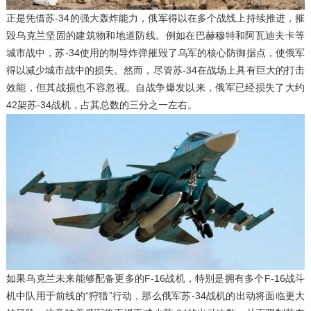
正是凭借苏-34的强大轰炸能力，俄军得以在多个战线上持续推进，摧
毁乌克兰坚固的建筑物和地道防线。例如在巴赫穆特和阿瓦迪夫卡等
城市战中，苏-34使用的制导炸弹摧毁了乌军的核心防御据点，使俄军
得以减少城市战中的损失。然而，尽管苏-34在战场上具有巨大的打击
效能，但其战损也不容忽视。自战争爆发以来，俄军已经损失了大约
42架苏-34战机，占其总数的三分之一左右。
如果乌克兰未来能够配备更多的F-16战机，特别是拥有多个F-16战斗
机中队用于前线的“狩猎”行动，那么俄军苏-34战机的出动将面临更大