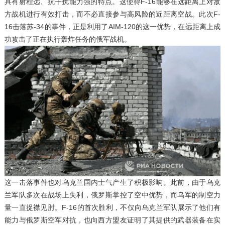
具有射程远、抗干扰能力强的特点。这使得F-16能够在远距离上对敌
方战机进行有效打击，而不必直接参与高风险的近距离空战。此次F-
16击落苏-34的事件，正是利用了AIM-120的这一优势，在远距离上成
功攻击了正在执行轰炸任务的俄军战机。
这一击落事件也对乌克兰国内士气产生了积极影响。此前，由于乌克
兰军队多次在战场上失利，俄罗斯掌控了空中优势，而乌军的制空力
量一直捉襟见肘。F-16的首次胜利，不仅向乌克兰军队展示了他们有
能力与俄罗斯空军对抗，也向西方盟友证明了其提供的武器装备在实