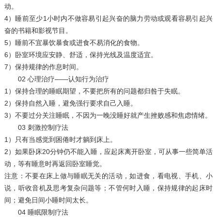
动。
4）睡前至少1小时内不做容易引起兴奋的脑力劳动或观看容易引起兴
奋的书籍和影视节目。
5）睡前不宜暴饮暴食或进食不易消化的食物。
6）卧室环境应安静、舒适，保持光线及温度适宜。
7）保持规律的作息时间。
02 心理治疗——认知行为治疗
1）保持合理的睡眠期望，不要把所有的问题都归咎于失眠。
2）保持自然入睡，避免强行要求自己入睡。
3）不要过分关注睡眠，不因为一晚没睡好就产生挫败感和焦虑情绪。
03 刺激控制疗法
1）只有当感觉到困倦时才躺到床上。
2）如果卧床20分钟仍不能入睡，应起床离开卧室，可从事一些简单活
动，等有睡意时再返回卧室睡觉。
注意：不要在床上做与睡眠无关的活动，如进食，看电视、手机、小
说，听收音机及思考复杂问题等；不管何时入睡，保持规律的起床时
间；避免日间小睡时间太长。
04 睡眠限制疗法