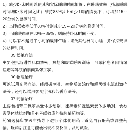
1）减少卧床时间以使其和实际睡眠时间相符，在睡眠效率（指总睡眠
时间与卧床时间之比）维持85%以上至少1周的情况下，可增加15～
20分钟的卧床时间。
2）当睡眠效率低于80%时则减少15～20分钟的卧床时间。
3）当睡眠效率在80%～85%，则保持卧床时间不变。
4）可以有不超过半小时的规律午睡，避免其他日间小睡，并保持规律
的起床时间。
05 松弛疗法
主要包括渐进性肌肉放松、冥想和腹式呼吸训练，可减轻患者因情绪
焦虑等导致的肌肉紧张症状。
06 物理治疗
可以试用光照疗法、经颅磁刺激、生物反馈治疗和经颅微电流刺激疗
法等，还可以试用饮食疗法和芳香疗法等。
07 药物治疗
主要包括苯二氮䓬类受体激动剂、褪黑素和褪黑素受体激动剂、食欲
素受体拮抗剂和具有催眠效应的抗抑郁药物等。
药物选择应在医生指导下进行个体化用药，避免自行服药或调整药
物。服药后注意可能会出现不良反应，及时就医。