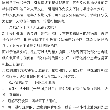
响日常工作和学习；引起情绪不稳或易激惹，甚至引起焦虑或抑郁等
精神障碍影响日常人际交往；引起机体免疫力下降，易患各种疾病，
增加跌倒风险；老年人长期失眠，可引起认知功能障碍，诱发阿尔茨
海默病（又称老年性痴呆）等退行性疾病。
失眠如何干预？怎么治疗失眠？
对于慢性失眠，需要进行规范化治疗，首先要祛除可能的病因，再进
行心理治疗，即开展睡眠卫生教育和认知行为治疗，其次是物理治
疗，如果效果不好最后加用药物治疗。
而对于短期失眠，往往可以找到相关诱因，祛除诱因可使部分患者睡
眠恢复正常，但仍有一部分会转为慢性失眠，对于这部分患者也需要
积极进行治疗。
失眠的治疗方式包括心理治疗、物理治疗、药物治疗、中医治疗和综
合治疗等，遇到失眠困扰可以尝试以下几种方式。
01 心理治疗——睡眠卫生教育
1）睡前4～6小时（一般16点以后）避免使用兴奋性物质（咖啡、浓
茶、香烟等）。
2）睡前不要饮酒，酒精可干扰睡眠。
3）每日进行规律的、适度的体育锻炼，睡前3～4小时应避免剧烈运