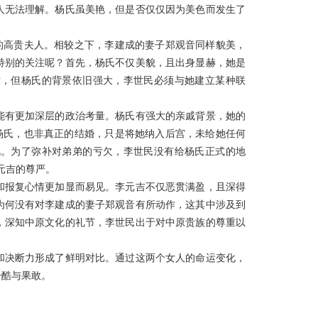
人无法理解。杨氏虽美艳，但是否仅仅因为美色而发生了
的高贵夫人。相较之下，李建成的妻子郑观音同样貌美，
特别的关注呢？首先，杨氏不仅美貌，且出身显赫，她是
亡，但杨氏的背景依旧强大，李世民必须与她建立某种联
能有更加深层的政治考量。杨氏有强大的亲戚背景，她的
杨氏，也非真正的结婚，只是将她纳入后宫，未给她任何
视。为了弥补对弟弟的亏欠，李世民没有给杨氏正式的地
元吉的尊严。
和报复心情更加显而易见。李元吉不仅恶贯满盈，且深得
为何没有对李建成的妻子郑观音有所动作，这其中涉及到
，深知中原文化的礼节，李世民出于对中原贵族的尊重以
和决断力形成了鲜明对比。通过这两个女人的命运变化，
冷酷与果敢。