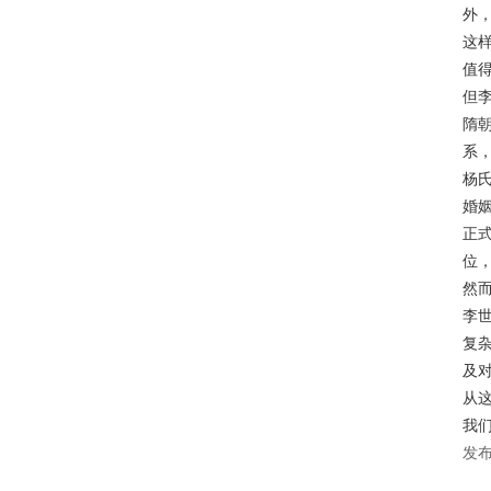
外
这
值
但
隋
系
杨
婚
正
位
然
李
复
及
从
我
发