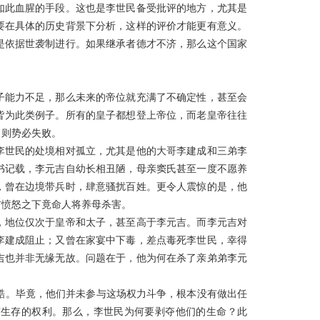
如此血腥的手段。这也是李世民备受批评的地方，尤其是
要在具体的历史背景下分析，这样的评价才能更有意义。
是依据世袭制进行。如果继承者德才不济，那么这个国家
子能力不足，那么未来的帝位就充满了不确定性，甚至会
皆为此类例子。所有的皇子都想登上帝位，而老皇帝往往
，则势必失败。
李世民的处境相对孤立，尤其是他的大哥李建成和三弟李
书记载，李元吉自幼长相丑陋，母亲窦氏甚至一度不愿养
，曾在边境带兵时，肆意骚扰百姓。更令人震惊的是，他
吉愤怒之下竟命人将养母杀害。
，地位仅次于皇帝和太子，甚至高于李元吉。而李元吉对
李建成阻止；又曾在家宴中下毒，差点毒死李世民，幸得
吉也并非无缘无故。问题在于，他为何在杀了亲弟弟李元
。
酷。毕竟，他们并未参与这场权力斗争，根本没有做出任
有生存的权利。那么，李世民为何要剥夺他们的生命？此