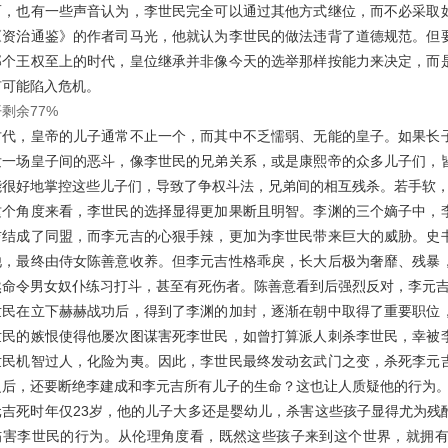
而，也有一些声音认为，李世民完全可以通过其他方式继位，而不必采取
《资治通鉴》的作者司马光，他就认为李世民的做法违背了道德规范。但
那个王权至上的时代，皇位继承并非像今天的选举那样按能力来决定，而
有可能陷入危机。
剩余77%
古代，皇帝的儿子通常不止一个，而其中不乏懦弱、无能的皇子。如果长
发一场皇子间的恶斗，像李世民的兄弟关系，或是康熙帝的众多儿子们，
能很好地掌控这些儿子们，导致了争权斗法，兄弟间的相互残杀。若手软
这个角度来看，李世民的选择显得更加果断且明智。李渊的三个嫡子中，
吉结成了同盟，而李元吉的心狠手辣，更加为李世民带来巨大的威胁。史
他，最终由侍女陈善意收养。但李元吉性格乖戾，长大后极为奢靡、残暴
然命令男女奴仆练习打斗，甚至有死伤者。陈善意看到后强烈反对，李元
世民在立下赫赫战功后，得到了李渊的加封，逐渐在朝中取得了重要职位
世民的嫉恨使得他屡次图谋害死李世民，如曾打算派人刺杀李世民，幸被
世民机智过人，化险为夷。因此，李世民最终发动玄武门之变，杀死李元
之后，还要断绝李建成和李元吉所有儿子的生命？这也让人质疑他的行为
元吉死时年仅23岁，他的儿子大多还是婴幼儿，杀害这些孩子显得尤为残
伤害李世民的行为。从伦理角度看，既然这些孩子来到这个世界，就拥