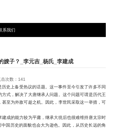
联系我们
嫂子？_李元吉_杨氏_李建成
 点击次数：141
直是历史上备受热议的话题。这一事件至今引发了许多不同
的方式，解决了大唐继承人问题。这个问题可谓是历代王
，甚至为外敌可趁之机。因此，李世民采取这一举措，可
李建成的能力较为平庸，继承大统后也很难维持唐太宗时
而中国历史的面貌也会大为逊色。因此，从历史长远的角