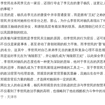
，李世民在杀死李元吉一家后，还强行夺走了李元吉的妻子杨氏，这更让
样的事呢？
得注意的是，杨氏在李元吉的妻妾中并非普通妾室，而是拥有“王妃”之称
李世民并没有对她有任何非分之想。那么，为什么李世民对杨氏表现出了
朝观德王杨雄的侄孙女，和唐朝高层有着深厚的联系。虽然隋朝已经灭
，以巩固唐朝的统治。
氏的美貌与家世固然是李世民关注她的原因，但李世民的行为背后，还可
姻不仅仅是家庭事务，甚至牵动了唐朝初期的权力平衡。而李世民的“娶”
式的名分。这其中，李世民对自己弟弟李元吉的歉意和复杂心理不容忽
，而是追封李元吉为“海陵郡王”，并让杨氏成为“海陵郡王妃”，以此保全李
而，李世民对杨氏的态度也有一种更为深刻的意味，他对于李元吉的厌恶
世民的忌惮，而杨氏成为了李世民展现这种情绪的工具之一。至于李世民
杂的政治背景与伦理道德。郑观音的家世背景极其显赫，且她出生在中原
对郑观音背后力量的顾虑，才选择对她保持一定的距离。
这两位女人的命运来看，杨氏和郑观音的生活轨迹的悲凉与李世民的智慧
们不仅看到了李世民政治手腕的高明，也领略到了他在残酷权力斗争中的
布于：天津市