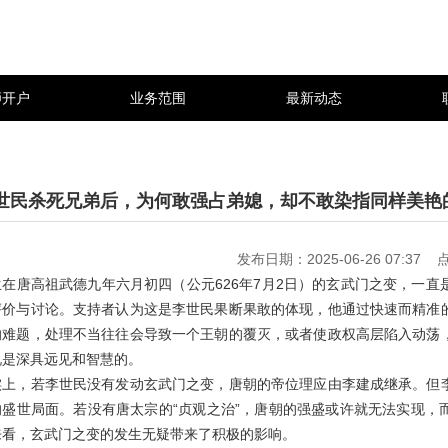
狮开户
业务范围
最新动态
世民杀死兄弟后，为何敢强占弟媳，却不敢染指同样美艳的
发布日期：2025-06-26 07:37
生在唐高祖武德九年六月初四（公元626年7月2日）的玄武门之变，一
评价与讨论。支持者认为这是李世民果断果敢的体现，他通过快速而精准
的难题，处理不当往往会导致一个王朝的覆灭，或者使政权高层陷入动荡
说是深具远见和智慧的。
实上，若李世民没有发动玄武门之变，唐朝的帝位理应由李建成继承。但
的盛世局面。若没有唐太宗的“贞观之治”，唐朝的强盛或许就无法实现，
来看，玄武门之变的发生无疑带来了积极的影响。